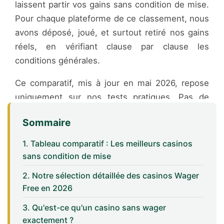
Sommaire
1. Tableau comparatif : Les meilleurs casinos
sans condition de mise
2. Notre sélection détaillée des casinos Wager
Free en 2026
3. Qu'est-ce qu'un casino sans wager
exactement ?