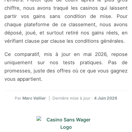
chiffre, nous avons traqué les casinos qui laissent
partir vos gains sans condition de mise. Pour
chaque plateforme de ce classement, nous avons
déposé, joué, et surtout retiré nos gains réels, en
vérifiant clause par clause les conditions générales.
Ce comparatif, mis à jour en mai 2026, repose
uniquement sur nos tests pratiques. Pas de
promesses, juste des offres où ce que vous gagnez
vous appartient.
Par
Marc Vallier
|
Dernière mise à jour :
4 Juin 2026