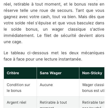
réel, retirable à tout moment, et le bonus reste en
réserve telle une roue de secours. Tant que vous
gagnez avec votre cash, tout va bien. Mais dès que
votre solde réel s'épuise et que vous basculez dans
le solde bonus, un wager classique s'active
immédiatement. Le filet de sécurité devient alors
une cage.
Le tableau ci-dessous met les deux mécaniques
face à face pour une lecture instantanée.
Critère
Sans Wager
Non-Sticky
Condition sur
Aucune
Wager classiqu
le bonus
bonus est utili
Argent réel
Retirable à tout
Retirable tant 