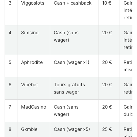
3
Viggoslots
Cash + cashback
10 €
Gains
intég
retira
4
Simsino
Cash (sans
20 €
Gains
wager)
intég
retira
5
Aphrodite
Cash (wager x1)
20 €
Retir
mise 
6
Vibebet
Tours gratuits
20 €
Gains
sans wager
retira
7
MadCasino
Cash (sans
20 €
Gains
wager)
du bo
8
Gxmble
Cash (wager x5)
25 €
Retir
mise 