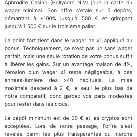
Aphrodite Casino (Hollycorn N.V) joue la carte du
wager minimal. Son offre s'étale sur 5 dépôts,
démarrant à +100% jusqu'à 500 € et grimpant
jusqu'à 1 500 € sur le troisième palier.
Le point fort tient dans le wager de x1 appliqué au
bonus. Techniquement, ce n'est pas un sans wager
parfait, mais une seule rotation de votre bonus suffit
à libérer les gains. Sur un avantage maison de 4%,
l'érosion d'un wager x1 reste négligeable, à des
années-lumière des x40 habituels. La mise
maximale descend à 2 €, le seuil le plus bas de
notre comparatif, donc gardez vos paris modestes
pour rester dans les clous.
Le dépôt minimum est de 20 € et les cryptos sont
acceptées. Lors de notre passage, l'offre s'est
révélée parmi les plus transparentes du marché