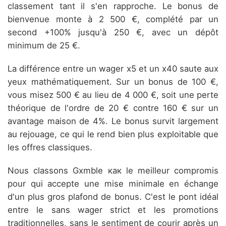
classement tant il s'en rapproche. Le bonus de
bienvenue monte à 2 500 €, complété par un
second +100% jusqu'à 250 €, avec un dépôt
minimum de 25 €.
La différence entre un wager x5 et un x40 saute aux
yeux mathématiquement. Sur un bonus de 100 €,
vous misez 500 € au lieu de 4 000 €, soit une perte
théorique de l'ordre de 20 € contre 160 € sur un
avantage maison de 4%. Le bonus survit largement
au rejouage, ce qui le rend bien plus exploitable que
les offres classiques.
Nous classons Gxmble как le meilleur compromis
pour qui accepte une mise minimale en échange
d'un plus gros plafond de bonus. C'est le pont idéal
entre le sans wager strict et les promotions
traditionnelles, sans le sentiment de courir après un