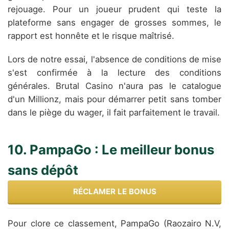
rejouage. Pour un joueur prudent qui teste la
plateforme sans engager de grosses sommes, le
rapport est honnête et le risque maîtrisé.
Lors de notre essai, l'absence de conditions de mise
s'est confirmée à la lecture des conditions
générales. Brutal Casino n'aura pas le catalogue
d'un Millionz, mais pour démarrer petit sans tomber
dans le piège du wager, il fait parfaitement le travail.
10. PampaGo : Le meilleur bonus
sans dépôt
RÉCLAMER LE BONUS
Pour clore ce classement, PampaGo (Raozairo N.V,