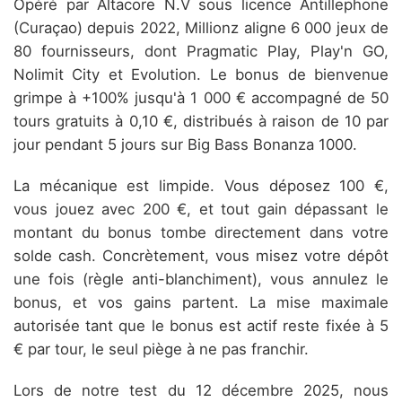
Opéré par Altacore N.V sous licence Antillephone
(Curaçao) depuis 2022, Millionz aligne 6 000 jeux de
80 fournisseurs, dont Pragmatic Play, Play'n GO,
Nolimit City et Evolution. Le bonus de bienvenue
grimpe à +100% jusqu'à 1 000 € accompagné de 50
tours gratuits à 0,10 €, distribués à raison de 10 par
jour pendant 5 jours sur Big Bass Bonanza 1000.
La mécanique est limpide. Vous déposez 100 €,
vous jouez avec 200 €, et tout gain dépassant le
montant du bonus tombe directement dans votre
solde cash. Concrètement, vous misez votre dépôt
une fois (règle anti-blanchiment), vous annulez le
bonus, et vos gains partent. La mise maximale
autorisée tant que le bonus est actif reste fixée à 5
€ par tour, le seul piège à ne pas franchir.
Lors de notre test du 12 décembre 2025, nous