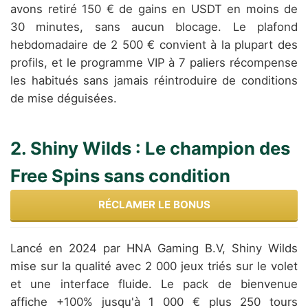
avons retiré 150 € de gains en USDT en moins de
30 minutes, sans aucun blocage. Le plafond
hebdomadaire de 2 500 € convient à la plupart des
profils, et le programme VIP à 7 paliers récompense
les habitués sans jamais réintroduire de conditions
de mise déguisées.
2. Shiny Wilds : Le champion des
Free Spins sans condition
RÉCLAMER LE BONUS
Lancé en 2024 par HNA Gaming B.V, Shiny Wilds
mise sur la qualité avec 2 000 jeux triés sur le volet
et une interface fluide. Le pack de bienvenue
affiche +100% jusqu'à 1 000 € plus 250 tours