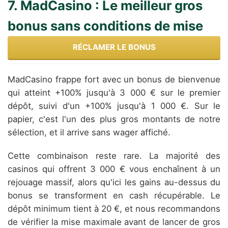
7. MadCasino : Le meilleur gros
bonus sans conditions de mise
RÉCLAMER LE BONUS
MadCasino frappe fort avec un bonus de bienvenue
qui atteint +100% jusqu'à 3 000 € sur le premier
dépôt, suivi d'un +100% jusqu'à 1 000 €. Sur le
papier, c'est l'un des plus gros montants de notre
sélection, et il arrive sans wager affiché.
Cette combinaison reste rare. La majorité des
casinos qui offrent 3 000 € vous enchaînent à un
rejouage massif, alors qu'ici les gains au-dessus du
bonus se transforment en cash récupérable. Le
dépôt minimum tient à 20 €, et nous recommandons
de vérifier la mise maximale avant de lancer de gros